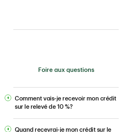
MD
Carte Visa* Affaires TD
MD
Aéroplan
Carte Visa* TD Voyages Affaires
Carte Visa* TD Remises Affaires
Carte Visa* TD Affaires à taux
MC
sélect
Foire aux questions
Comment vais-je recevoir mon crédit
sur le relevé de 10 %?
Quand recevrai-je mon crédit sur le
Un crédit sur le relevé correspondant à 10 % du