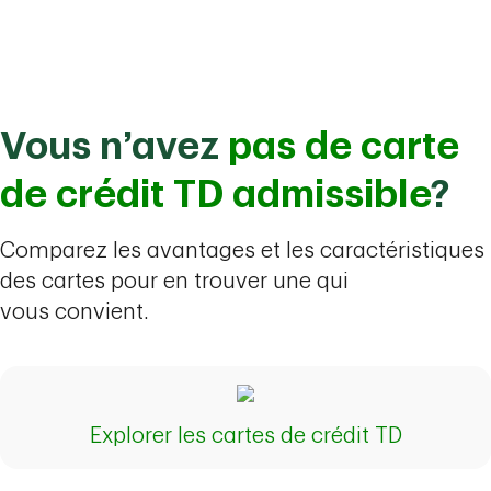
Carte Visa Infinite
MD
MD
Privilège* TD
Aéroplan
MD
Carte Visa Platine* TD
Vous n’avez
pas de carte
MD
Aéroplan
de crédit TD admissible
?
Carte Visa Infinite* TD Classe
Comparez les avantages et les caractéristiques
ultime Voyages
des cartes pour en trouver une qui
vous convient.
Carte Visa* TD Platine Voyages
Carte Visa Infinite* TD Remises
Explorer les cartes de crédit TD
Cartes de crédit Affaires :