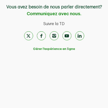
Canucks
. Les concerts et autres événements se
Vous avez besoin de nous parler directement?
déroulant entre le 9 octobre 2024 et le 31 juillet
Communiquez avec nous.
2025 au
Rogers Arena
ne sont pas admissibles
Suivre la TD
à ces offres.
Gérer l'expérience en ligne